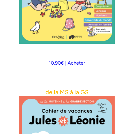
10,90€ | Acheter
de la MS à la GS